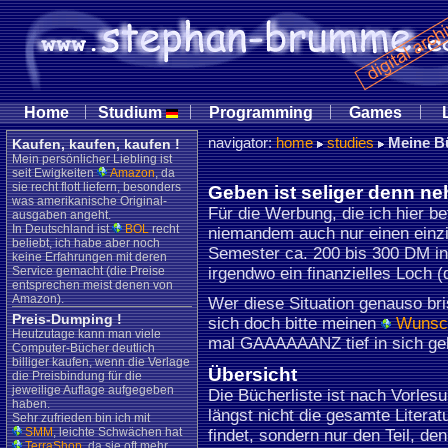
|
|
|
|
Home
Studium
Programming
Games
navigator:
home
studies
Meine Bü
Kaufen, kaufen, kaufen !
Mein persönlicher Liebling ist
seit Ewigkeiten
Amazon
, da
sie recht flott liefern, besonders
Geben ist seliger denn n
was amerikanische Original-
Für die Werbung, die ich hier b
ausgaben angeht.
In Deutschland ist
BOL
recht
niemandem auch nur einen einzi
beliebt, ich habe aber noch
Semester ca. 200 bis 300 DM in 
keine Erfahrungen mit deren
Service gemacht (die Preise
irgendwo ein finanzielles Loch (d
entsprechen meist denen von
Amazon).
Wer diese Situation genauso bri
Preis-Dumping !
sich doch bitte meinen
Wunsch
Heutzutage kann man viele
mal GAAAAAANZ tief in sich ge
Computer-Bücher deutlich
billiger kaufen, wenn die Verlage
Übersicht
die Preisbindung für die
jeweilige Auflage aufgegeben
Die Bücherliste ist nach Vorles
haben.
längst nicht die gesamte Literat
Sehr zufrieden bin ich mit
SMM
, leichte Schwächen hat
findet, sondern nur den Teil, den
TerraShop
, da sie oft mehr