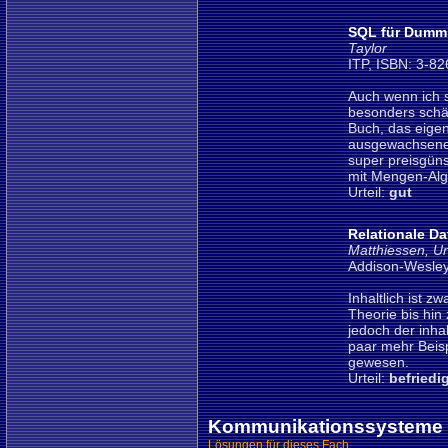
SQL für Dumm
Taylor
ITP, ISBN: 3-8
Auch wenn ich 
besonders schät
Buch, das eigent
ausgewachsenes
super preisgüns
mit Mengen-Alge
Urteil:
gut
Relationale D
Matthiessen, Un
Addison-Wesley
Inhaltlich ist 
Theorie bis hin
jedoch der inha
paar mehr Beisp
gewesen.
Urteil:
befriedi
Kommunikationssysteme
Lösungen für dieses Fach