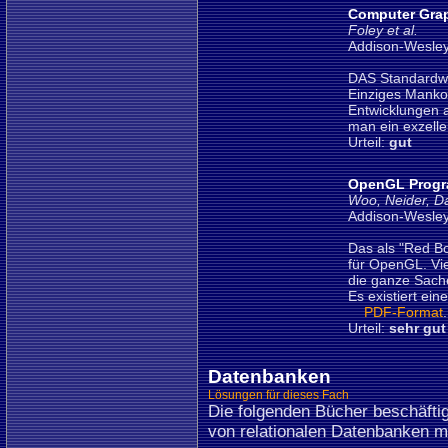
Computer Graph
Foley et al.
Addison-Wesley
DAS Standardwe
Einziges Manko 
Entwicklungen a
man ein exzell
Urteil:
gut
OpenGL Progr
Woo, Neider, D
Addison-Wesley
Das als "Red B
für OpenGL. Vie
die ganze Sach
Es existiert ein
PDF-Format
.
Urteil:
sehr gut
Datenbanken
Lösungen für dieses Fach
Die folgenden Bücher beschäfti
von relationalen Datenbanken m