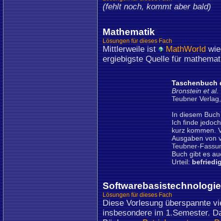
(fehlt noch, kommt aber bald)
Mathematik
Lösungen für dieses Fach
Mittlerweile ist
MathWorld
wied
ergiebigste Quelle für mathema
Taschenbuch 
Bronstein et al.
Teubner Verlag
In diesem Buch 
Ich finde jedoc
kurz kommen. V
Ausgaben von v
Teubner-Fassung
Buch gibt es au
Urteil:
befriedi
Softwarebasistechnologi
Lösungen für dieses Fach
Diese Vorlesung überspannte v
insbesondere im 1.Semester. D