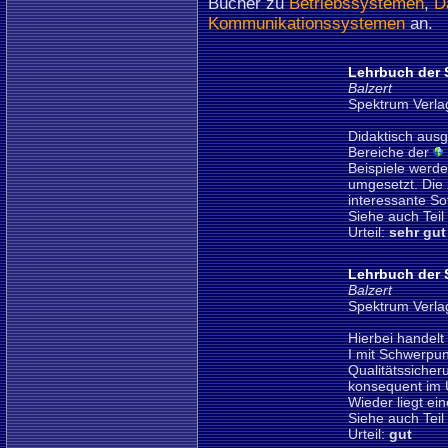
Bücher zu
Betriebssystemen
,
D
Kommunikationssystemen
an.
Lehrbuch der 
Balzert
Spektrum Verla
Didaktisch aus
Bereiche der
Beispiele werd
umgesetzt. Die 
interessante So
Siehe auch Teil 
Urteil:
sehr gut
Lehrbuch der S
Balzert
Spektrum Verla
Hierbei handelt
I mit Schwerpu
Qualitätssicher
konsequent im U
Wieder liegt ei
Siehe auch Teil 
Urteil:
gut