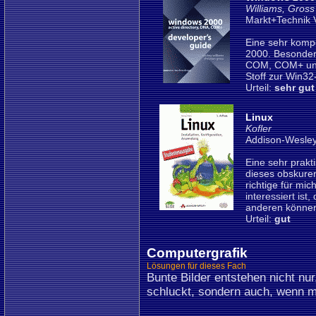
Williams, Gross
Markt+Technik 
Eine sehr komp
2000. Besonders
COM, COM+ und 
Stoff zur Win32
Urteil:
sehr gut
Linux
Kofler
Addison-Wesley
Eine sehr prakt
dieses obskure
richtige für mi
interessiert ist,
anderen können
Urteil:
gut
Computergrafik
Lösungen für dieses Fach
Bunte Bilder entstehen nicht nur
schluckt, sondern auch, wenn m