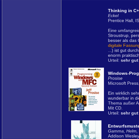
Thinking in C
Eckel
Prentice Hall, 
Eine umfangreic
Stroustrup, pers
besser als das 
digitale Fassun
...) ist gut dur
enorm praktisch 
Urteil:
sehr gut
Windows-Prog
Prosise
Microsoft Pres
Ein wirklich seh
wunderbar in di
Thema außer Ach
Mit CD.
Urteil:
sehr gut
Entwurfsmust
Gamma, Helm, J
Addison Wesley