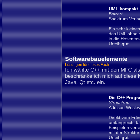
UML kompakt
Balzert
Spektrum Verla
Ein sehr kleine
das UML ohne g
in die Hosentas
Urteil:
gut
Softwarebauelemente
Lösungen für dieses Fach
Ich wählte C++ mit den MFC al
beschränke ich mich auf diese K
Java, Qt etc. ein.
Die C++ Progr
Stroustrup
Addison Wesley
Direkt vom Erfi
umfangreich, fac
Beispielen vers
mit der Struktu
Urteil:
gut