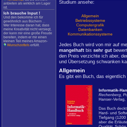
Studium ansehe:
anbieten als wirklich am Lager
ist.
Ich brauche Input !
Allgemein
Und den bekomme ich für
Betriebssysteme
gewöhnlich aus Büchern ...
Computergrafik
Wer Interesse daran hat, dass
meine Kreativität nicht versiegt,
Datenbanken
der kann mir eine große Freude
Kommunikationssysteme
bereiten, indem er mir einen
kleinen Teil meines Amazon-
Jedes Buch wird von mir auf me
Wunschzettels
erfüllt.
mangelhaft
bis
sehr gut
bewert
den Preis verzichte ich aber, de
und Übersetzung schwanken ka
Allgemein
Es gibt ein Buch, das eigentlich
Informatik-Ha
Rechenberg, P
Hanser-Verlag,
Das Buch deckt 
Hard- und Soft
Tiefgang (1200
aber die Erläu
Qualität. Schön 